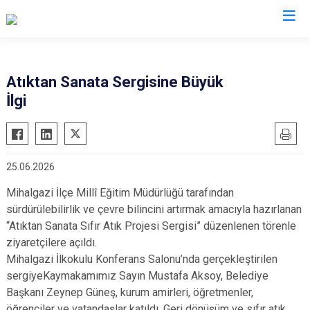
Eskişehir
Atıktan Sanata Sergisine Büyük
İlgi
Alpu
Mihalgazi
Beylikova
Mihalıççık
Çifteler
Sarıcakaya
25.06.2026
Günyüzü
Seyitgazi
Mihalgazi İlçe Millî Eğitim Müdürlüğü tarafından
Han
Sivrihisar
sürdürülebilirlik ve çevre bilincini artırmak amacıyla hazırlanan
İnönü
Odunpazarı
“Atıktan Sanata Sıfır Atık Projesi Sergisi” düzenlenen törenle
Mahmudiye
Tepebaşı
ziyaretçilere açıldı.
Mihalgazi İlkokulu Konferans Salonu’nda gerçekleştirilen
sergiyeKaymakamımız Sayın Mustafa Aksoy, Belediye
Başkanı Zeynep Güneş, kurum amirleri, öğretmenler,
öğrenciler ve vatandaşlar katıldı. Geri dönüşüm ve sıfır atık