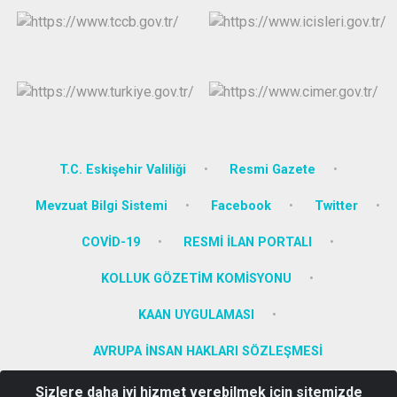
T.C. Eskişehir Valiliği
Resmi Gazete
Mevzuat Bilgi Sistemi
Facebook
Twitter
COVİD-19
RESMİ İLAN PORTALI
KOLLUK GÖZETİM KOMİSYONU
KAAN UYGULAMASI
AVRUPA İNSAN HAKLARI SÖZLEŞMESİ
Sizlere daha iyi hizmet verebilmek için sitemizde
İstiklal Mahalllesi Atatürk Cadddesi No: 11 Mihalgazi/ESKİŞEHİR