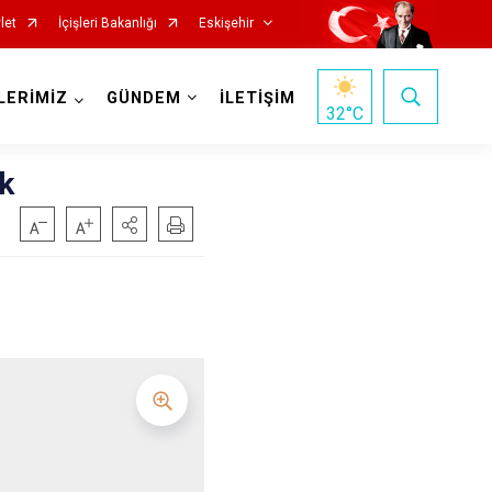
let
İçişleri Bakanlığı
Eskişehir
LERİMİZ
GÜNDEM
İLETİŞİM
32
°C
k
Mihalgazi
Mihalıççık
Sarıcakaya
Seyitgazi