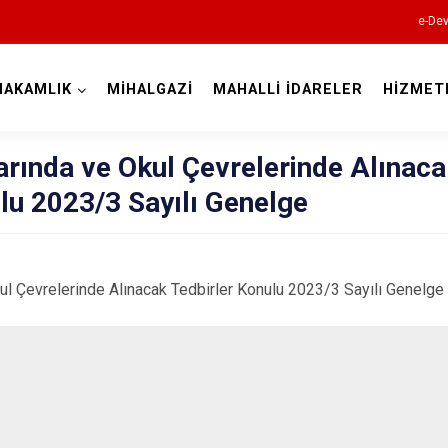
e-Dev
MAKAMLIK
MİHALGAZİ
MAHALLİ İDARELER
HİZMET
Eskişehir
rında ve Okul Çevrelerinde Alınaca
lu 2023/3 Sayılı Genelge
ul Çevrelerinde Alınacak Tedbirler Konulu 2023/3 Sayılı Genelge
Alpu
Beylikova
Çifteler
Günyüzü