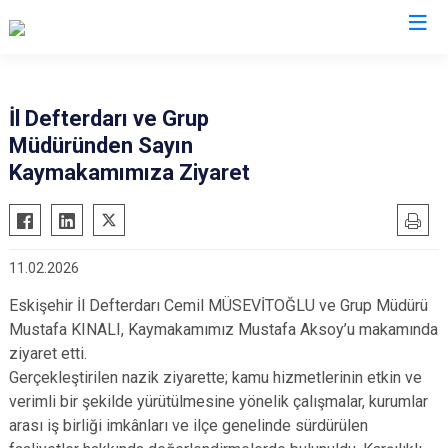
Eskişehir
İl Defterdarı ve Grup
Müdüründen Sayın
Alpu
Mihalgazi
Kaymakamımıza Ziyaret
Beylikova
Mihalıççık
Çifteler
Sarıcakaya
Günyüzü
Seyitgazi
11.02.2026
Han
Sivrihisar
Eskişehir İl Defterdarı Cemil MÜSEVİTOĞLU ve Grup Müdürü
İnönü
Odunpazarı
Mustafa KINALI, Kaymakamımız Mustafa Aksoy’u makamında
Mahmudiye
Tepebaşı
ziyaret etti.
Gerçekleştirilen nazik ziyarette; kamu hizmetlerinin etkin ve
verimli bir şekilde yürütülmesine yönelik çalışmalar, kurumlar
arası iş birliği imkânları ve ilçe genelinde sürdürülen