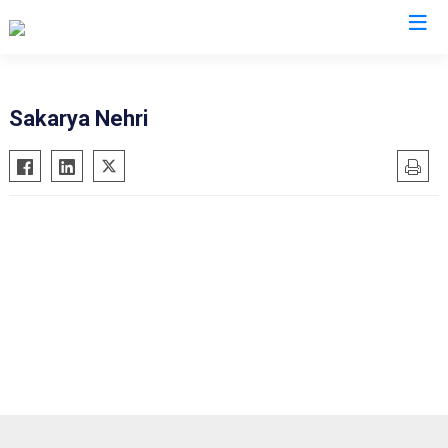
Eskişehir
Sakarya Nehri
Alpu
Mihalgazi
Beylikova
Mihalıççık
Çifteler
Sarıcakaya
Günyüzü
Seyitgazi
Han
Sivrihisar
İnönü
Odunpazarı
Mahmudiye
Tepebaşı