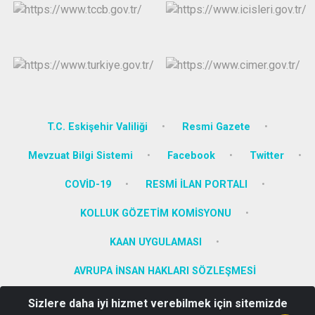
T.C. Eskişehir Valiliği
Resmi Gazete
Mevzuat Bilgi Sistemi
Facebook
Twitter
COVİD-19
RESMİ İLAN PORTALI
KOLLUK GÖZETİM KOMİSYONU
KAAN UYGULAMASI
AVRUPA İNSAN HAKLARI SÖZLEŞMESİ
Sizlere daha iyi hizmet verebilmek için sitemizde
İstiklal Mahalllesi Atatürk Cadddesi No: 11 Mihalgazi/ESKİŞEHİR